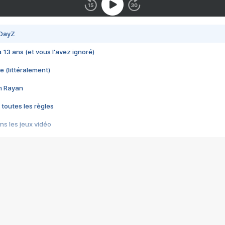
 DayZ
 a 13 ans (et vous l'avez ignoré)
e (littéralement)
im Rayan
 toutes les règles
s les jeux vidéo
us choquant de Rockstar ? - Le scandale BULLY
e plus moche de Steam
du RÊVE tourne au CAUCHEMAR
pendant 8 heures
it… à tort