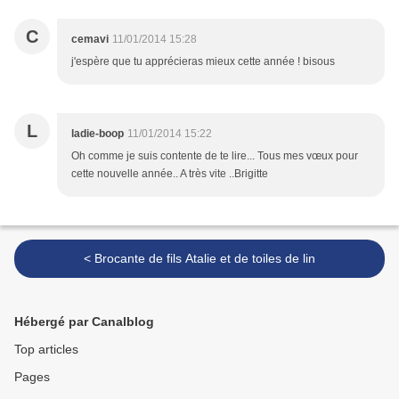
C
cemavi
11/01/2014 15:28
j'espère que tu apprécieras mieux cette année ! bisous
L
ladie-boop
11/01/2014 15:22
Oh comme je suis contente de te lire... Tous mes vœux pour
cette nouvelle année.. A très vite ..Brigitte
< Brocante de fils Atalie et de toiles de lin
Hébergé par Canalblog
Top articles
Pages